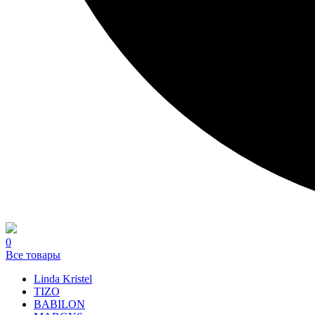
0
Все товары
Linda Kristel
TIZO
BABILON