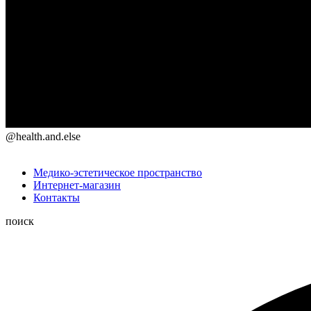
@health.and.else
Медико-эстетическое пространство
Интернет-магазин
Контакты
поиск